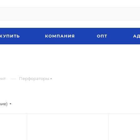
 КУПИТЬ
КОМПАНИЯ
ОПТ
АД
—
ент
Перфораторы
ние)