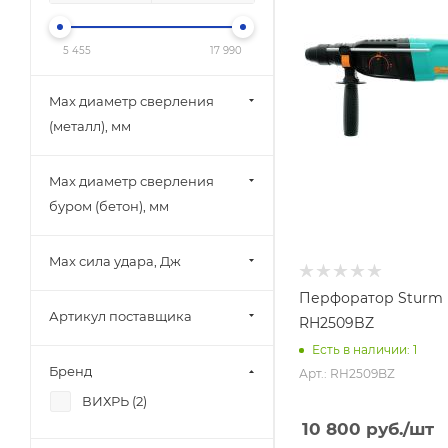
5 455
17 990
Max диаметр сверления
(металл), мм
Max диаметр сверления
буром (бетон), мм
Max сила удара, Дж
Перфоратор Sturm
Артикул поставщика
RH2509BZ
Есть в наличии: 1
Бренд
Арт.: RH2509BZ
ВИХРЬ (
2
)
10 800
руб.
/шт