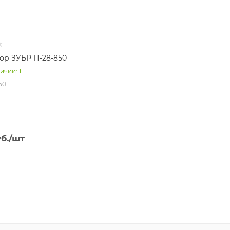
ор ЗУБР П-28-850
ичии: 1
50
б.
/шт