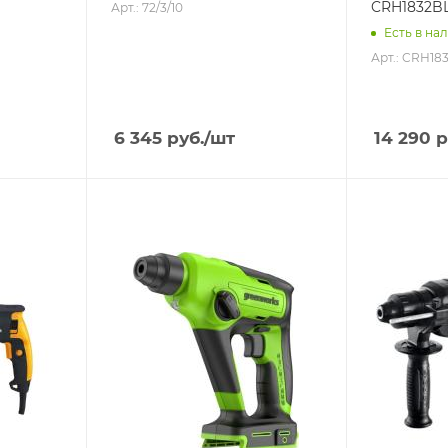
CRH1832B
Арт.: 72/3/10
Есть в нал
Арт.: CRH18
6 345
руб.
/шт
14 290
р