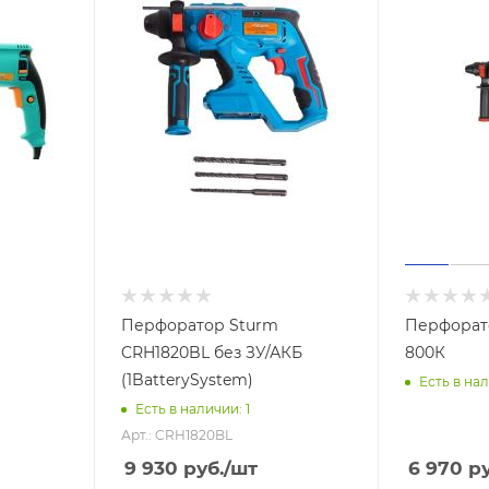
Перфоратор Sturm
Перфорато
CRH1820BL без ЗУ/АКБ
800К
(1BatterySystem)
Есть в нал
Есть в наличии: 1
Арт.: CRH1820BL
9 930
руб.
/шт
6 970
ру