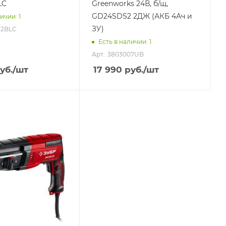
LC
Greenworks 24В, б/щ,
GD24SDS2 2ДЖ (АКБ 4Ач и
ичии: 1
ЗУ)
32BLC
Есть в наличии: 1
Арт.: 3803007UB
уб.
/шт
17 990
руб.
/шт