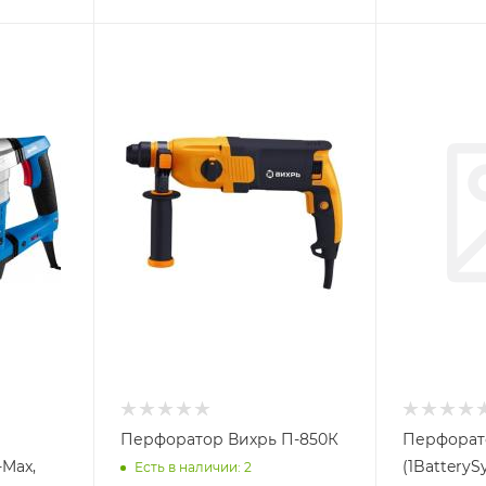
Перфоратор Вихрь П-850К
Перфорато
Max,
(1BatteryS
Есть в наличии: 2