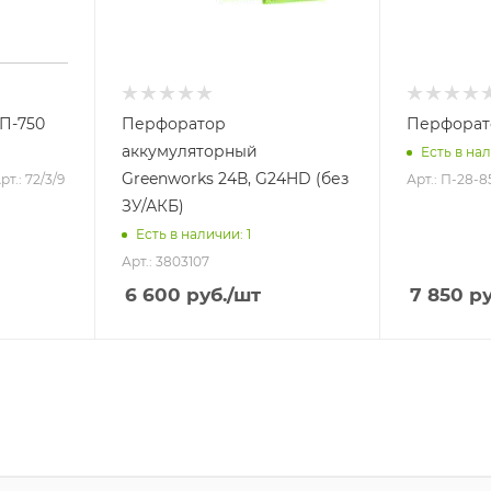
П-750
Перфоратор
Перфорат
аккумуляторный
Есть в нал
Greenworks 24В, G24HD (без
рт.: 72/3/9
Арт.: П-28-8
ЗУ/АКБ)
Есть в наличии: 1
Арт.: 3803107
6 600
руб.
/шт
7 850
ру