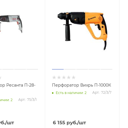
р Ресанта П-28-
Перфоратор Вихрь П-1000К
Арт.: 72/3/7
Есть в наличии: 2
Арт.: 75/3/1
ичии: 2
б.
/шт
6 155
руб.
/шт