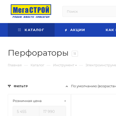
КАТАЛОГ
АКЦИИ
КАК
Перфораторы
11
—
—
—
Главная
Каталог
Инструмент
Электроинструм
По умолчанию (возраста
ФИЛЬТР
Розничная цена