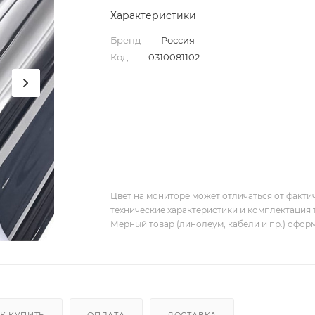
Характеристики
Бренд
—
Россия
Код
—
0310081102
Цвет на мониторе может отличаться от фактич
технические характеристики и комплектация 
Мерный товар (линолеум, кабели и пр.) оформ
К КУПИТЬ
ОПЛАТА
ДОСТАВКА