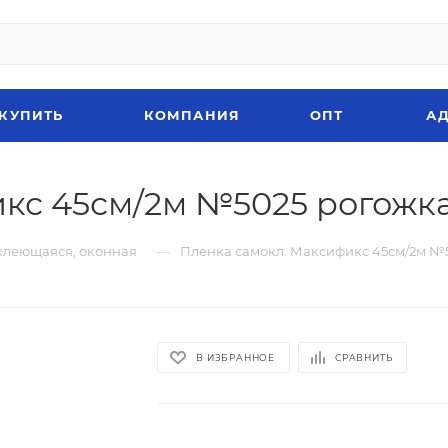
 КУПИТЬ
КОМПАНИЯ
ОПТ
АД
кс 45см/2м №5025 рогожк
—
клеющаяся, оконная
Пленка самокл. Максификс 45см/2м №
В ИЗБРАННОЕ
СРАВНИТЬ