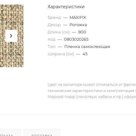
Характеристики
Бренд
—
MAXIFIX
Декор
—
Рогожка
Длина (см)
—
800
Код
—
0803020265
Тип
—
Пленка самоклеющая
Ширина (см)
—
45
Цвет на мониторе может отличаться от фактич
технические характеристики и комплектация 
Мерный товар (линолеум, кабели и пр.) оформ
ПЛАТА
ДОСТАВКА