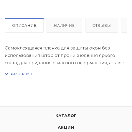
ОПИСАНИЕ
НАЛИЧИЕ
ОТЗЫВЫ
К
Самоклеящаяся пленка для защиты окон без
использования штор от проникновения яркого
света, для придания стильного оформления, а также
для декоративной отделки или других практических
целей. Изготовлена из материала с эффектом
прилипания, крепится легко и быстро за счет
статических сил, без использования клея на
очищенную поверхность при помощи воды, при
этом возможна корректировка.
КАТАЛОГ
АКЦИИ