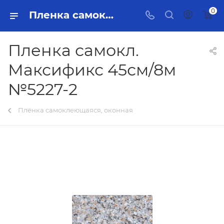
0
Пленка самокл. Максификс 45см/8м №5227-2 Тольятти - купить в интернет-магазине, каталог с ценами и характеристиками
Пленка самокл.
Максификс 45см/8м
№5227-2
Плёнка самоклеющаяся, оконная