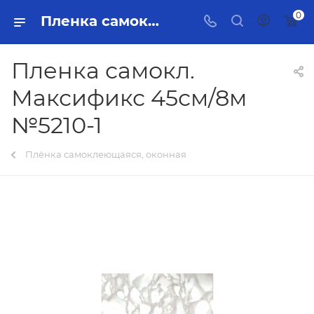
0
Пленка самокл. Максификс 45см/8м №5210-1 Тольятти - купить в интернет-магазине, каталог с ценами и характеристиками
Пленка самокл.
Максификс 45см/8м
№5210-1
Плёнка самоклеющаяся, оконная