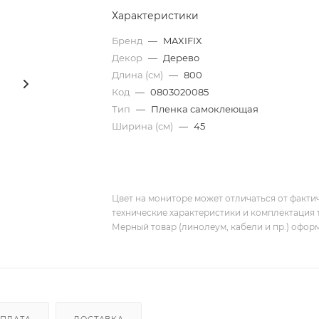
Характеристики
Бренд
—
MAXIFIX
Декор
—
Дерево
Длина (см)
—
800
Код
—
0803020085
Тип
—
Пленка самоклеющая
Ширина (см)
—
45
Цвет на мониторе может отличаться от фактич
технические характеристики и комплектация 
Мерный товар (линолеум, кабели и пр.) оформ
ПЛАТА
ДОСТАВКА