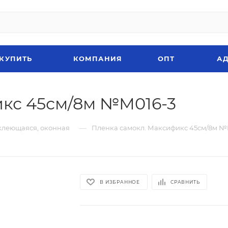
 КУПИТЬ
КОМПАНИЯ
ОПТ
АД
икс 45см/8м №М016-3
—
клеющаяся, оконная
Пленка самокл. Максификс 45см/8м №
В ИЗБРАННОЕ
СРАВНИТЬ