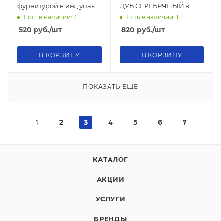
фурнитурой в инд.упак.
ДУБ СЕРЕБРЯНЫЙ в
коробке
Есть в наличии: 3
Есть в наличии: 1
520
руб.
/шт
820
руб.
/шт
В КОРЗИНУ
В КОРЗИНУ
ПОКАЗАТЬ ЕЩЕ
1
2
3
4
5
6
7
КАТАЛОГ
АКЦИИ
УСЛУГИ
БРЕНДЫ