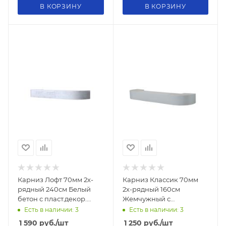
В КОРЗИНУ
В КОРЗИНУ
Карниз Лофт 70мм 2х-
Карниз Классик 70мм
рядный 240см Белый
2х-рядный 160см
бетон с пласт.декор.
Жемчужный с
планкой
пласт.декор. планкой
Есть в наличии: 3
Есть в наличии: 3
УЛЬТРАКОМПАКТ
УЛЬТРАКОМПАКТ
1 590
руб.
/шт
1 250
руб.
/шт