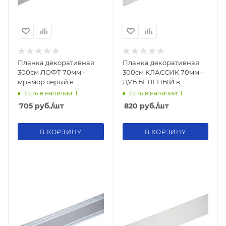
Планка декоративная
Планка декоративная
300см ЛОФТ 70мм -
300см КЛАССИК 70мм -
мрамор серый в
ДУБ БЕЛЕНЫЙ в
коробке
коробке
Есть в наличии: 1
Есть в наличии: 1
705
руб.
/шт
820
руб.
/шт
В КОРЗИНУ
В КОРЗИНУ