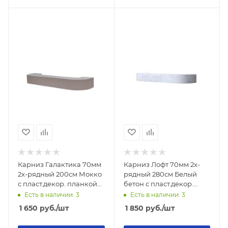
Карниз Галактика 70мм
Карниз Лофт 70мм 2х-
2х-рядный 200см Мокко
рядный 280см Белый
с пласт.декор. планкой
бетон с пласт.декор.
УЛЬТРАКОМПАКТ
планкой
Есть в наличии: 3
Есть в наличии: 3
УЛЬТРАКОМПАКТ
1 650
руб.
/шт
1 850
руб.
/шт