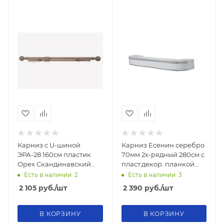
Карниз с U-шиной
Карниз Есенин серебро
ЭРА-28 160см пластик
70мм 2х-рядный 280см с
Орех Скандинавский
пласт.декор. планкой
d28мм
УЛЬТРАКОМПАКТ
Есть в наличии: 2
Есть в наличии: 3
2 105
руб.
/шт
2 390
руб.
/шт
В КОРЗИНУ
В КОРЗИНУ