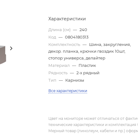
Характеристики
Длина (см)
—
240
Код
—
0804180313
Комплектность
—
Шина, закругления,
декор. планка, крючки гвоздик 10шт,
стопор универса, делайтер
Материал
—
Пластик
Рядность
—
2-х рядный
Тип
—
Карнизы
Все характеристики
Цвет на мониторе может отличаться от фактич
технические характеристики и комплектация 
Мерный товар (линолеум, кабели и пр.) оформ