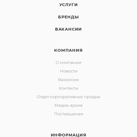
опцией безопасности и отключает обогреватель
УСЛУГИ
при его случайном падении.
БРЕНДЫ
ВАКАНСИИ
КОМПАНИЯ
О компании
Новости
Вакансии
Контакты
Отдел корпоративных продаж
Медиа-архив
Поставщикам
ИНФОРМАЦИЯ