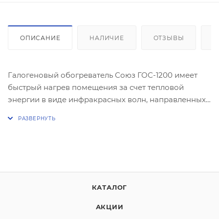
ОПИСАНИЕ
НАЛИЧИЕ
ОТЗЫВЫ
К
Галогеновый обогреватель Союз ГОС-1200 имеет
быстрый нагрев помещения за счет тепловой
энергии в виде инфракрасных волн, направленных
на окружающие предметы. За счет принципа своей
работы обогреватель возможно использовать на
открытом воздухе: на террасах, верандах, в
беседках.
Три режима позволяют выбрать наиболее
подходящий для пользователя уровень нагрева.
Функция вращения позволяет равномерно
КАТАЛОГ
распространять тепло, увеличивая скорость нагрева
АКЦИИ
помещения. Датчик опрокидывания является