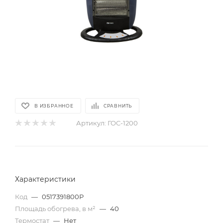
В ИЗБРАННОЕ
СРАВНИТЬ
Артикул:
ГОС-1200
Характеристики
Код
—
0517391800Р
Площадь обогрева, в м²
—
40
Термостат
—
Нет