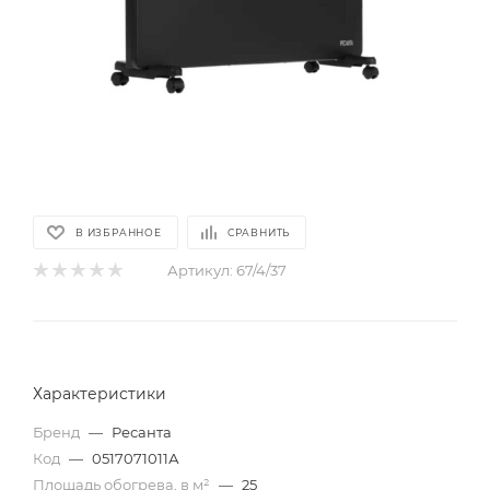
В ИЗБРАННОЕ
СРАВНИТЬ
Артикул:
67/4/37
Характеристики
Бренд
—
Ресанта
Код
—
0517071011А
Площадь обогрева, в м²
—
25