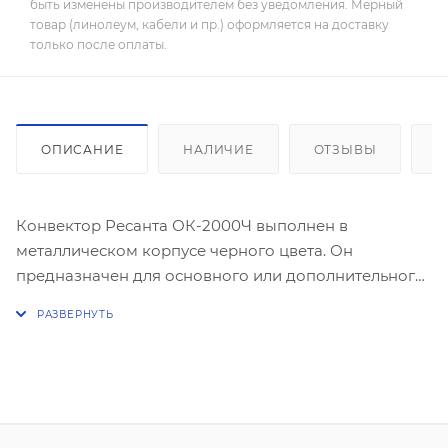
быть изменены производителем без уведомления. Мерный
товар (линолеум, кабели и пр.) оформляется на доставку
только после оплаты.
ОПИСАНИЕ
НАЛИЧИЕ
ОТЗЫВЫ
К
Конвектор Ресанта ОК-2000Ч выполнен в
металлическом корпусе черного цвета. Он
предназначен для основного или дополнительного
обогрева помещения площадью до 25 м2. X-
образный нагревательный элемент обеспечивает
равномерную подачу тепла через вентиляционные
отверстия на корпусе.
На боковой стороне расположены два поворотных
переключателя для смены режимов мощности и