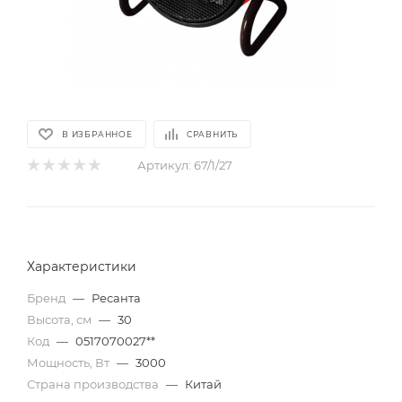
В ИЗБРАННОЕ
СРАВНИТЬ
Артикул:
67/1/27
Характеристики
Бренд
—
Ресанта
Высота, см
—
30
Код
—
0517070027**
Мощность, Вт
—
3000
Страна производства
—
Китай