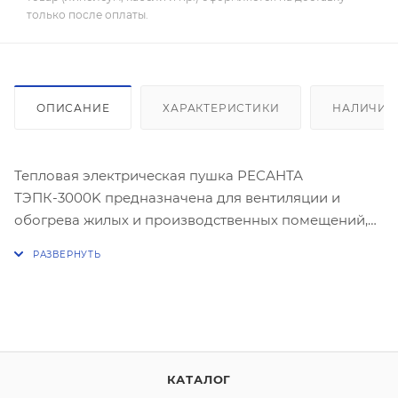
только после оплаты.
ОПИСАНИЕ
ХАРАКТЕРИСТИКИ
НАЛИЧИЕ
Тепловая электрическая пушка РЕСАНТА
ТЭПК-3000K предназначена для вентиляции и
обогрева жилых и производственных помещений,
складов, гаражей, а также для обогрева и сушки в
строительстве.
Прибор относится к тепловым пушкам круглого
типа. Нагревательный элемент - керамический.
Данная модель рассчитана на питание от
электросети переменного тока частотой 50 Гц,
КАТАЛОГ
номинальным напряжением 220-230В (однофазная).