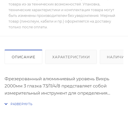
товара из-за технических возможностей. Упаковка,
технические характеристики и комплектация товара могут
быть изменены производителем без уведомления. Мерный
товар (линолеум, кабели и пр.) оформляется на доставку
только после оплаты.
ОПИСАНИЕ
ХАРАКТЕРИСТИКИ
НАЛИЧИЕ
Фрезерованный алюминиевый уровень Вихрь
2000мм 3 глазка 73/11/4/8 представляет собой
измерительный инструмент для определения
вертикали (90 градусов), горизонтали (180 градусов)
и наклона в 45 градусов. Модель используется в
сфере строительства и ремонта.
Рабочая поверхность уровня отфрезерована, что