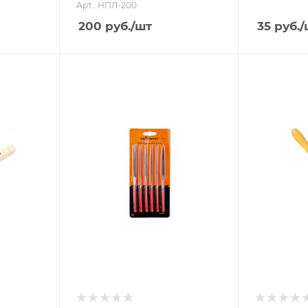
Арт.: НПЛ-200
200
руб.
/шт
35
руб.
/