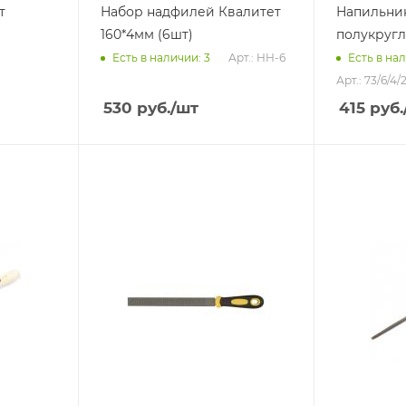
т
Набор надфилей Квалитет
Напильни
160*4мм (6шт)
полукруг
Арт.: НН-6
Есть в наличии: 3
Есть в нал
Арт.: 73/6/4/
530
руб.
/шт
415
руб.