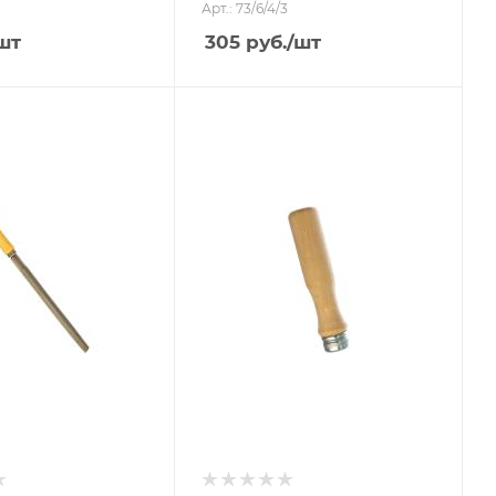
Арт.: 73/6/4/3
шт
305
руб.
/шт