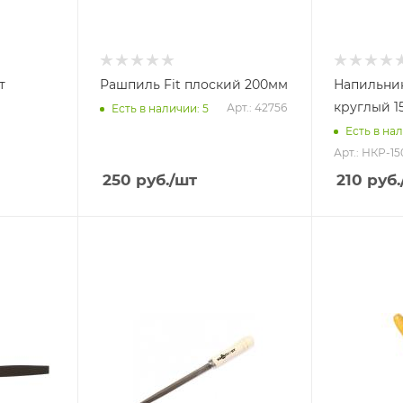
т
Рашпиль Fit плоский 200мм
Напильник
круглый 1
Арт.: 42756
Есть в наличии: 5
Есть в нал
Арт.: НКР-15
250
руб.
/шт
210
руб.