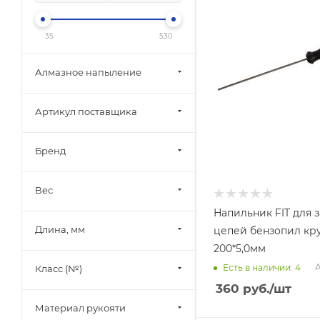
35
530
Алмазное напыление
Артикул поставщика
Бренд
Вес
Напильник FIT для 
Длина, мм
цепей бензопил кр
200*5,0мм
А
Есть в наличии: 4
Класс (№)
360
руб.
/шт
Материал рукояти