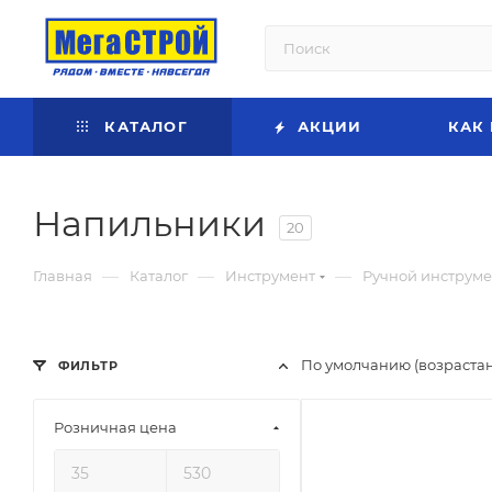
КАТАЛОГ
АКЦИИ
КАК
Напильники
20
—
—
—
Главная
Каталог
Инструмент
Ручной инструме
По умолчанию (возраста
ФИЛЬТР
Розничная цена