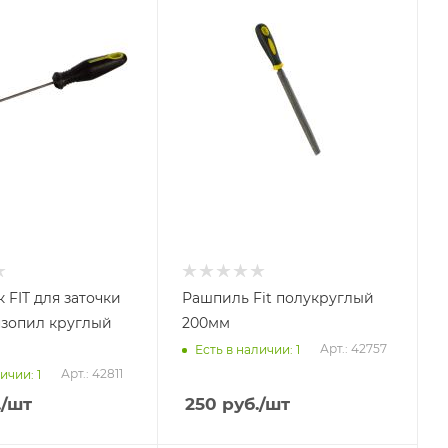
 FIT для заточки
Рашпиль Fit полукруглый
зопил круглый
200мм
Арт.: 42757
Есть в наличии: 1
Арт.: 42811
ичии: 1
.
/шт
250
руб.
/шт