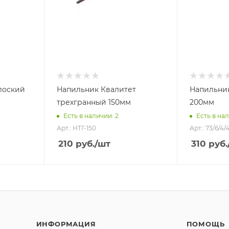
лоский
Напильник Квалитет
Напильник
трехгранный 150мм
200мм
Есть в наличии: 2
Есть в нал
Арт.: НТГ-150
Арт.: 73/6/4/
210
руб.
/шт
310
руб.
ИНФОРМАЦИЯ
ПОМОЩЬ