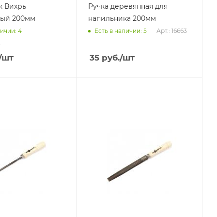
к Вихрь
Ручка деревянная для
лый 200мм
напильника 200мм
Арт.: 16663
ичии: 4
Есть в наличии: 5
2
/шт
35
руб.
/шт