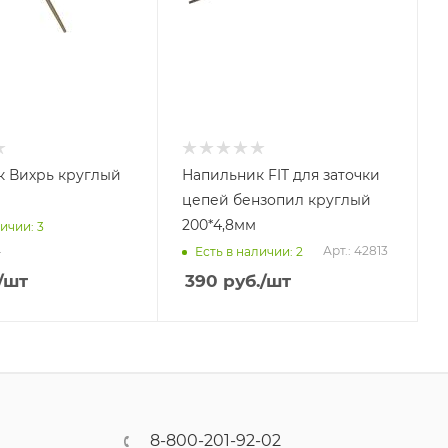
 Вихрь круглый
Напильник FIT для заточки
цепей бензопил круглый
200*4,8мм
ичии: 3
4
Арт.: 42813
Есть в наличии: 2
/шт
390
руб.
/шт
8-800-201-92-02