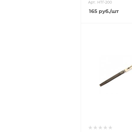
Арт.: НТГ-200
165
руб.
/шт