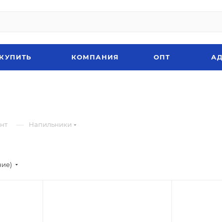
 КУПИТЬ
КОМПАНИЯ
ОПТ
АД
—
нт
Напильники
ние)