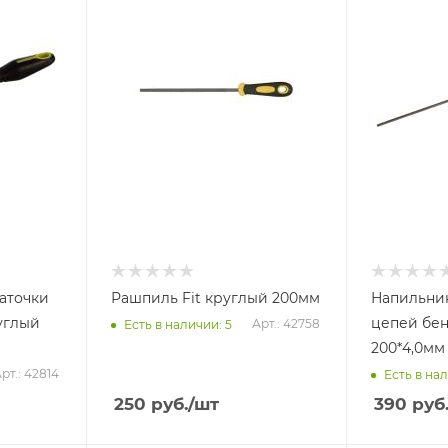
заточки
Рашпиль Fit круглый 200мм
Напильник
углый
цепей бен
Арт.: 42758
Есть в наличии: 5
200*4,0мм
рт.: 42814
Есть в нал
250
руб.
/шт
390
руб