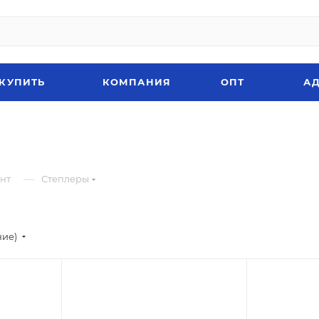
 КУПИТЬ
КОМПАНИЯ
ОПТ
АД
—
нт
Степлеры
ние)