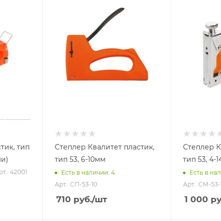
тик, тип
Степлер Квалитет пластик,
Степлер К
ми)
тип 53, 6-10мм
тип 53, 4-
рт.: 42001
Есть в наличии: 4
Есть в нал
Арт.: СП-53-10
Арт.: СМ-53
710
руб.
/шт
1 000
ру