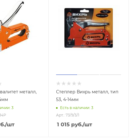
валитет металл,
Степлер Вихрь металл, тип
14мм
53, 4-14мм
ичии: 3
Есть в наличии: 3
-14Р
Арт.: 73/9/3/1
б.
/шт
1 015
руб.
/шт