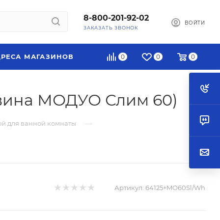
8-800-201-92-02
ВОЙТИ
ЗАКАЗАТЬ ЗВОНОК
РЕСА МАГАЗИНОВ
0
0
0
вина МОДУО Слим 60)
—
ой для ванной комнаты
Артикул:
64125+MO60Sl/Wh