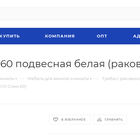
 КУПИТЬ
КОМПАНИЯ
ОПТ
АД
60 подвесная белая (рако
—
—
омнаты
Мебель для ванной комнаты
Тумбы с раковин
УО Слим 60)
В ИЗБРАННОЕ
СРАВНИТЬ