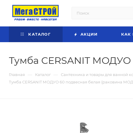
КАТАЛОГ
АКЦИИ
КАК
Тумба CERSANIT МОДУО 
—
—
Главная
Каталог
Сантехника и товары для ванной к
Тумба CERSANIT МОДУО 60 подвесная белая (раковина МОД