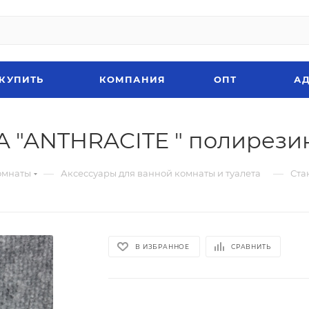
 КУПИТЬ
КОМПАНИЯ
ОПТ
АД
A "ANTHRACITE " полирези
—
—
омнаты
Аксессуары для ванной комнаты и туалета
Ста
В ИЗБРАННОЕ
СРАВНИТЬ