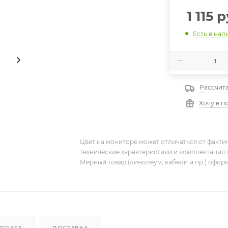
1 115
р
Есть в нал
Рассчита
Хочу в п
Цвет на мониторе может отличаться от фактич
технические характеристики и комплектация 
Мерный товар (линолеум, кабели и пр.) оформ
ПЛАТА
ДОСТАВКА