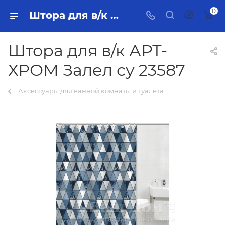
0
Штора для в/к АРТ-ХРОМ Залел су 23587 Тольятти - купить в интернет-магазине, каталог с ценами и характеристиками
Штора для в/к АРТ-
ХРОМ Залел су 23587
Аксессуары для ванной комнаты и туалета