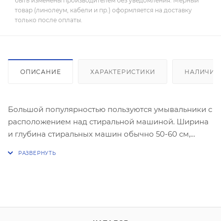
быть изменены производителем без уведомления. Мерный
товар (линолеум, кабели и пр.) оформляется на доставку
только после оплаты.
ОПИСАНИЕ
ХАРАКТЕРИСТИКИ
НАЛИЧИЕ
Большой популярностью пользуются умывальники с
расположением над стиральной машиной. Ширина
и глубина стиральных машин обычно 50-60 см,
меньшие модели встречаются очень редко.
Раковины, которые устанавливаются над
стиральными машинами имеют такие же размеры.
Из-за такой формы — широкой и плоской — этот
тип еще называют «кувшинка».