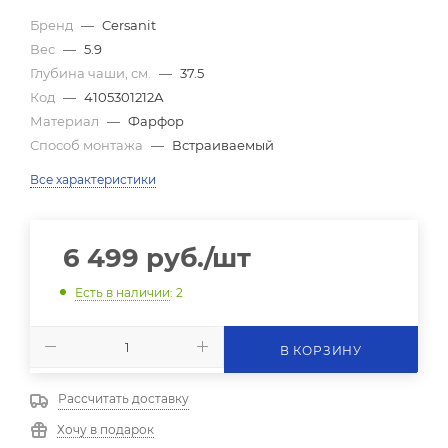
Бренд
—
Cersanit
Вес
—
5.9
Глубина чаши, см.
—
37.5
Код
—
4105301212А
Материал
—
Фарфор
Способ монтажа
—
Встраиваемый
Все характеристики
6 499
руб.
/шт
Есть в наличии
: 2
В КОРЗИНУ
Рассчитать доставку
Хочу в подарок