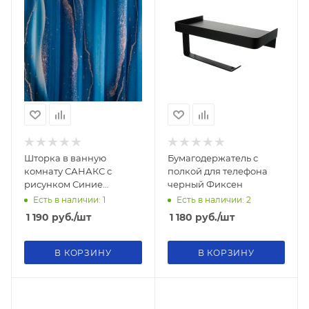
Шторка в ванную
Бумагодержатель с
комнату САНАКС с
полкой для телефона
рисунком Синие
черный Фиксен
разводы
Есть в наличии: 1
Есть в наличии: 2
1 190
руб.
/шт
1 180
руб.
/шт
В КОРЗИНУ
В КОРЗИНУ