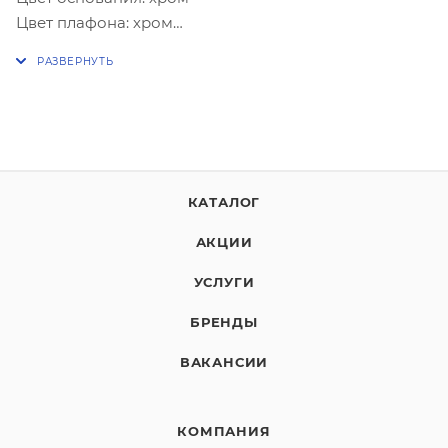
Цвет плафона: хром
Тип лампы: накаливания
Количество ламп: 5
Мощность: 5*60W
Цоколь: E27
Размер: Ø650XH220
КАТАЛОГ
АКЦИИ
УСЛУГИ
БРЕНДЫ
ВАКАНСИИ
КОМПАНИЯ