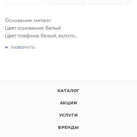
Основание: металл
Цвет основания: белый
Цвет плафона: белый, золото
Детали:
Количество ламп: 1
Мощность: 1х60W
Цоколь: Е27
Пульт: нет
Подсветка: нет
КАТАЛОГ
АКЦИИ
УСЛУГИ
БРЕНДЫ