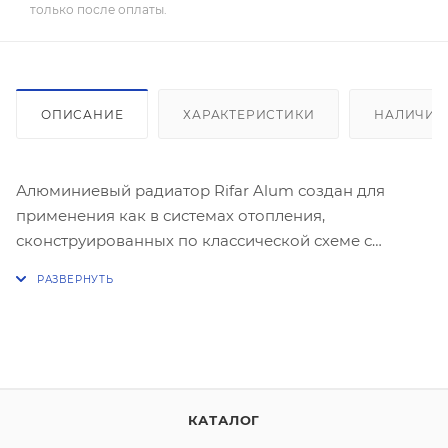
только после оплаты.
ОПИСАНИЕ
ХАРАКТЕРИСТИКИ
НАЛИЧИЕ
Алюминиевый радиатор Rifar Alum создан для
применения как в системах отопления,
сконструированных по классической схеме с
боковым подключением радиаторов, так и в
системах отопления, имеющих лучевую разводку с
радиаторами, подключенными снизу. Главное
отличие от прочих алюминиевых радиаторов
заключается в конструкции и геометрии
вертикального канала секции. Кроме того,
технологическое отверстие в нижней части каждой
КАТАЛОГ
секции радиатора герметизируют без