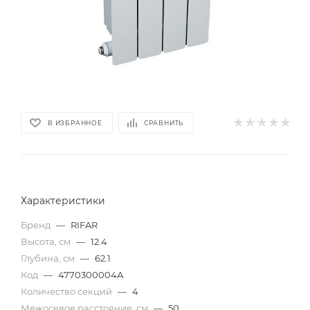
В ИЗБРАННОЕ
СРАВНИТЬ
Характеристики
Бренд
—
RIFAR
Высота, см
—
12.4
Глубина, см
—
62.1
Код
—
4770300004А
Количество секций
—
4
Межосевое расстояние, см
—
50