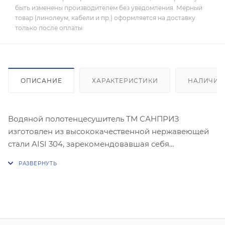
быть изменены производителем без уведомления. Мерный
товар (линолеум, кабели и пр.) оформляется на доставку
только после оплаты.
ОПИСАНИЕ
ХАРАКТЕРИСТИКИ
НАЛИЧИЕ
Водяной полотенцесушитель ТМ САНПРИЗ
изготовлен из высококачественной нержавеющей
стали AISI 304, зарекомендовавшая себя
надежностью и длительностью эксплуатации.
Прочность и защиту от разрывов обеспечат толстые
2-миллиметровые стенки трубы. Сварочные швы
труб выполнены согласно требованиям
международных стандартов, что гарантирует
длительный и надежный срок эксплуатации.