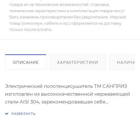
товара из-за технических возможностей. Упаковка,
технические характеристики и комплектация товара могут
быть изменены производителем без уведомления. Мерный
товар (линолеум, кабели и пр.) оформляется на доставку
только после оплаты.
ОПИСАНИЕ
ХАРАКТЕРИСТИКИ
НАЛИЧИЕ
Электрический полотенцесушитель ТМ САНПРИЗ
изготовлен из высококачественной нержавеющей
стали AISI 304, зарекомендовавшая себя
надежностью и длительностью эксплуатации.
Толщина стенки трубы 1,5 мм., оптимальна для
изделия с сухим ТЭНом (экономия энергии,
долговечность). Изделия имеют нагревательный