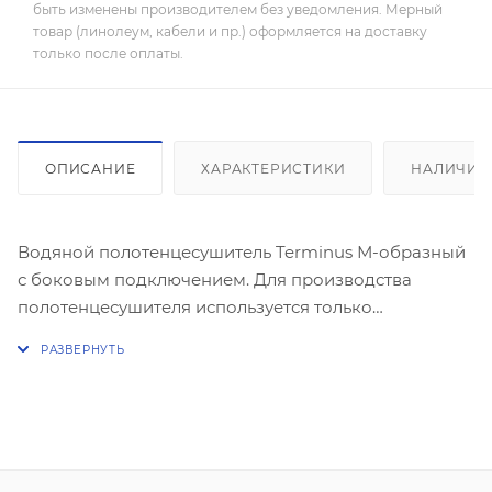
быть изменены производителем без уведомления. Мерный
товар (линолеум, кабели и пр.) оформляется на доставку
только после оплаты.
ОПИСАНИЕ
ХАРАКТЕРИСТИКИ
НАЛИЧИЕ
Водяной полотенцесушитель Terminus М-образный
с боковым подключением. Для производства
полотенцесушителя используется только
высококачественная нержавеющая сталь марки AISI
304L с высоким содержанием легирующих
элементов, Ni и Cr, это позволяет изделиям
сохранять стойкость к агрессивным коррозийным
средам, что существенно продлевает срок их
эксплуатации. Толщина стенки используемой трубы