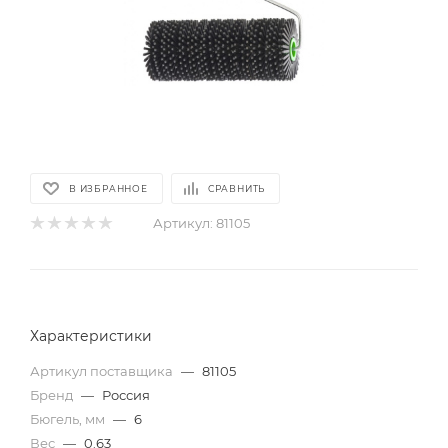
В ИЗБРАННОЕ
СРАВНИТЬ
Артикул:
81105
Характеристики
Артикул поставщика
—
81105
Бренд
—
Россия
Бюгель, мм
—
6
Вес
—
0.63