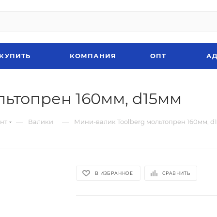
 КУПИТЬ
КОМПАНИЯ
ОПТ
АД
льтопрен 160мм, d15мм
—
—
нт
Валики
Мини-валик Toolberg мольтопрен 160мм, d
В ИЗБРАННОЕ
СРАВНИТЬ