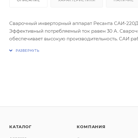
Сварочный инверторный аппарат Ресанта САИ-220Д 
Эффективный потребляемый ток равен 30 А. Сварочны
обеспечивает высокую производительность. САИ раб
работы и сохранять аккуратность и прочность шва п
Напряжение холостого хода равно 75 В.
КАТАЛОГ
КОМПАНИЯ